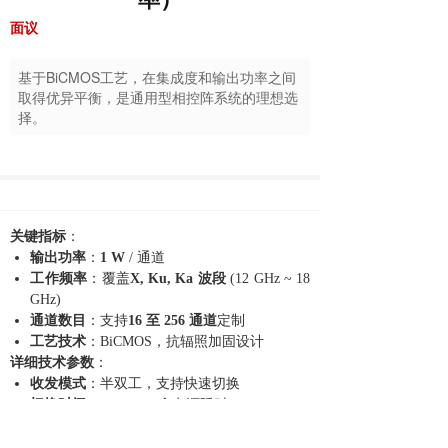
面议
基于BiCMOS工艺，在集成度和输出功率之间
取得优异平衡，是通用型相控阵系统的理想选
择。
关键指标
：
输出功率
：
1 W
/ 通道
工作频率
：覆盖
X, Ku, Ka
波段
(12 GHz ~ 18
GHz)
通道数目
：支持
16
至 256 通道
定制
工艺技术
：BiCMOS，抗辐照加固设计
详细技术参数
：
收发模式
：半双工，支持快速切换
切换时间
：≤ 100 ns (含电源延时)
脉冲宽度
：≤ 100 μs
最大工作占空比
：20%